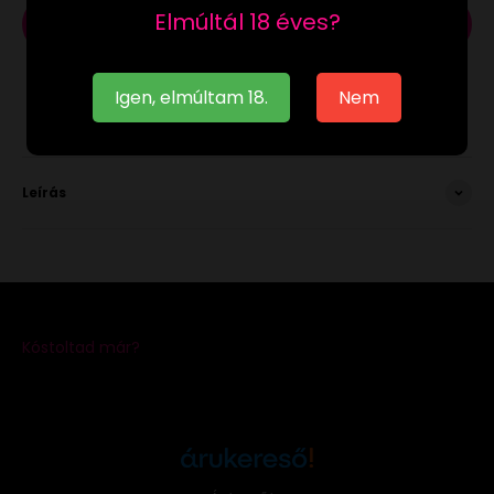
Elmúltál 18 éves?
Kosárba
Igen, elmúltam 18.
Nem
Leírás