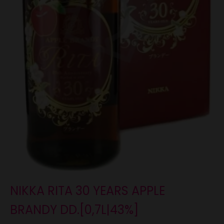
NIKKA RITA 30 YEARS APPLE
BRANDY DD.[0,7L|43%]