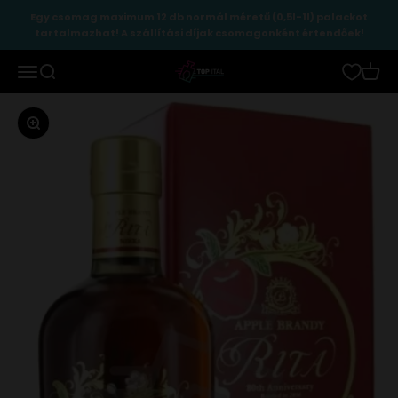
Ugrás a tartalomhoz
Egy csomag maximum 12 db normál méretű (0,5l-1l) palackot
tartalmazhat! A szállítási díjak csomagonként értendőek!
TopItal
Menü
Keresés
Kosár
Zoomolás