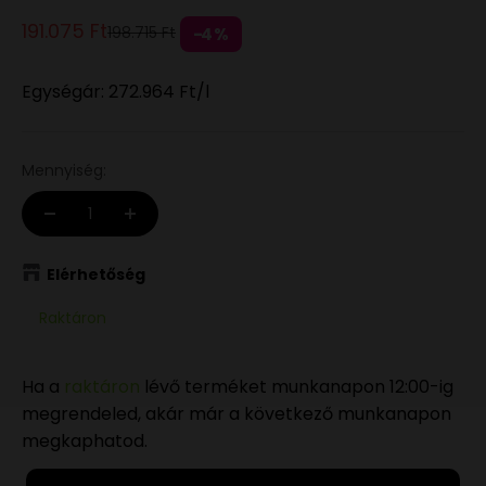
Eladási ár
191.075 Ft
Normál áron
198.715 Ft
4%
Egységár:
272.964 Ft
/l
Mennyiség:
Elérhetőség
Raktáron
Ha a
raktáron
lévő terméket munkanapon 12:00-ig
megrendeled, akár már a következő munkanapon
megkaphatod.