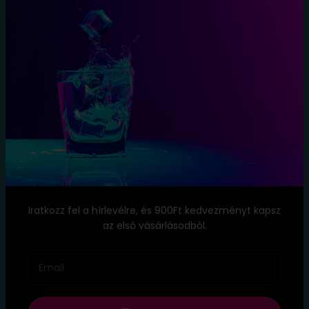
Tájékoztató
Szállítási
Feltételek
Elállás a
szerződéstől
Blog
Kapcsolat
Név: TopItal.hu
Székhely: 1173 Budapest, Köröstói utca 8.
Iratkozz fel a hírlevélre, és 900Ft kedvezményt kapsz
E-mail:
info@topital.hu
az első vásárlásodból.
Telefon: ‭
+36 20 333 8323
Email