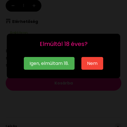
Elérhetőség
Raktáron
Elmúltál 18 éves?
Ha a
raktáron
lévő terméket munkanapon 12:00-ig
megrendeled, akár már a következő munkanapon
Igen, elmúltam 18.
Nem
megkaphatod.
Kosárba
Leírás