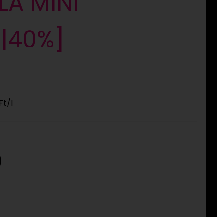
LA MINI
L|40%]
Ft
/l