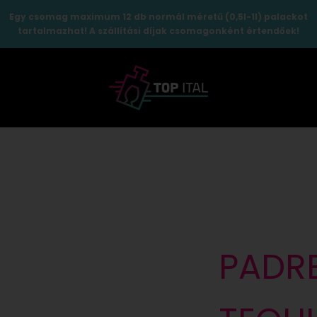
Egy csomag maximum 12 db normál méretű (0,5l-1l) palackot
tartalmazhat! A szállítási díjak csomagonként értendőek!
TopItal
PADR