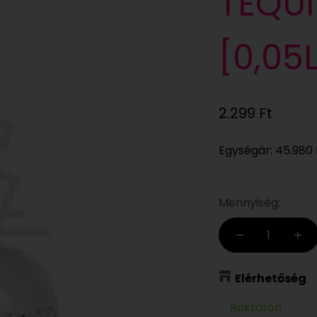
TEQUI
[0,05
Eladási ár
2.299 Ft
Egységár:
45.980 
Mennyiség:
Elérhetőség
Raktáron