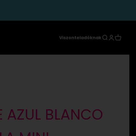
Keresés
Bejelentkez
Kosár
Viszonteladóknak
E AZUL BLANCO