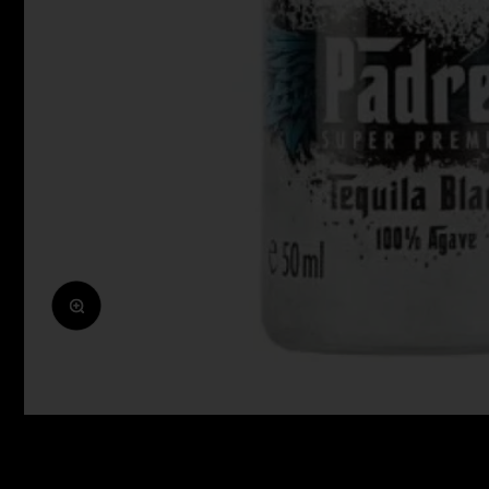
Zoomolás