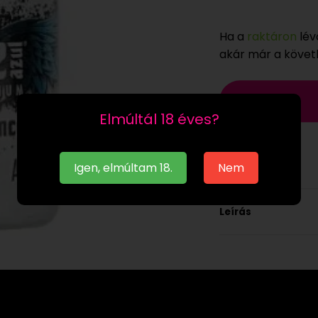
Ha a
raktáron
lév
akár már a köve
Elmúltál 18 éves?
Igen, elmúltam 18.
Nem
Leírás