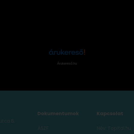
Árukereső.hu
Dokumentumok
Kapcsolat
utca 8.
ÁSZF
Név: TopItal.hu