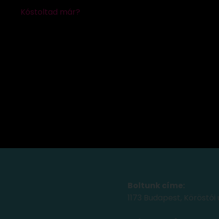
Boltunk címe:
1173 Budapest, Köröstói 