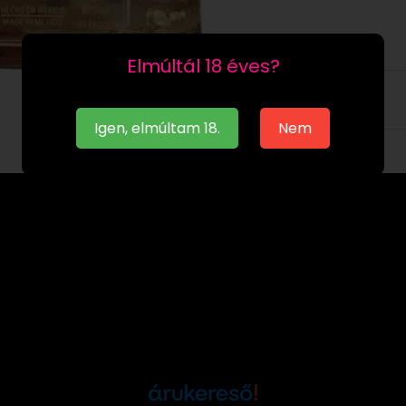
Elmúltál 18 éves?
Leírás
Igen, elmúltam 18.
Nem