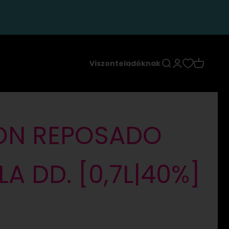
Keresés
Bejelentkezés
Kosár
Viszonteladóknak
ON REPOSADO
LA DD. [0,7L|40%]