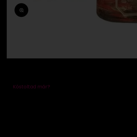
Zoomolás