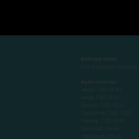
Boltunk címe:
1173 Budapest, Köröstói 
Nyitvatartás:
Hétfő: 7:30-15:30
Kedd: 7:30-15:30
Szerda: 7:30-15:30
Csütörtök: 7:30-15:30
Péntek: 7:30-15:30
Szombat: Zárva
Vasárnap: Zárva