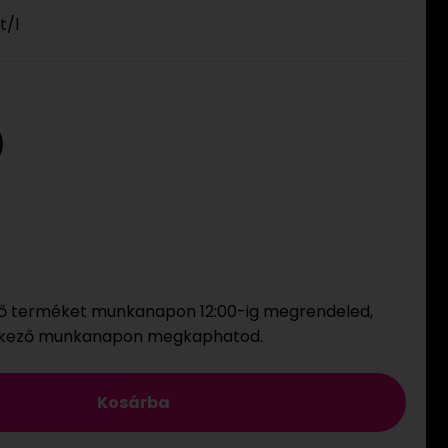
t
/l
ő terméket munkanapon 12:00-ig megrendeled,
tkező munkanapon megkaphatod.
Kosárba