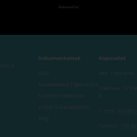
Árukereső.hu
Dokumentumok
Kapcsolat
utca 8.
ÁSZF
Név: TopItal.hu
Adatkezelési Tájékoztató
Székhely: 1173 
Szállítási Feltételek
8.
Elállás a szerződéstől
E-mail:
info@to
Blog
Telefon: ‭
+36 20