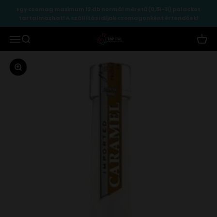
Ugrás a tartalomhoz
Egy csomag maximum 12 db normál méretű (0,5l-1l) palackot
tartalmazhat! A szállítási díjak csomagonként értendőek!
TopItal
Menü
Keresés
Kosár
Zoomolás