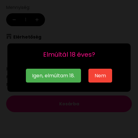
Mennyiség:
Elérhetőség
Raktáron
Elmúltál 18 éves?
Ha a
raktáron
lévő terméket munkanapon 12:00-ig
Igen, elmúltam 18.
Nem
megrendeled, akár már a következő munkanapon
megkaphatod.
Kosárba