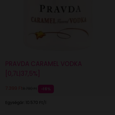
PRAVDA CARAMEL VODKA
[0,7L|37,5%]
Eladási ár
7.399 Ft
Normál áron
8.780 Ft
16%
Egységár:
10.570 Ft
/l