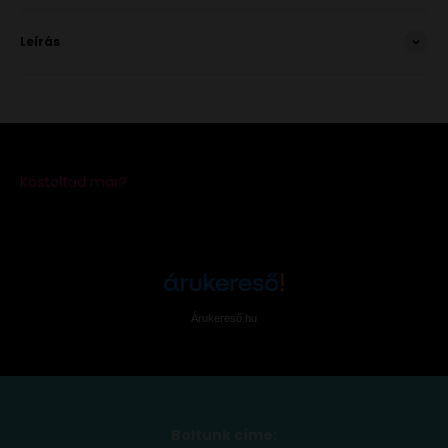
Leírás
Árukereső.hu
Boltunk címe: