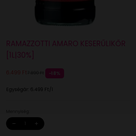
RAMAZZOTTI AMARO KESERŰLIKŐR
[1L|30%]
Eladási ár
6.499 Ft
Normál áron
7.890 Ft
18%
Egységár:
6.499 Ft
/l
Mennyiség: