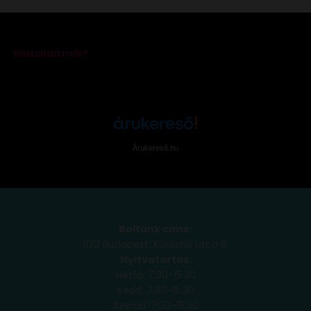
Árukereső.hu
Boltunk címe:
1173 Budapest, Köröstói utca 8.
Nyitvatartás:
Hétfő: 7:30-15:30
Kedd: 7:30-15:30
Szerda: 7:30-15:30