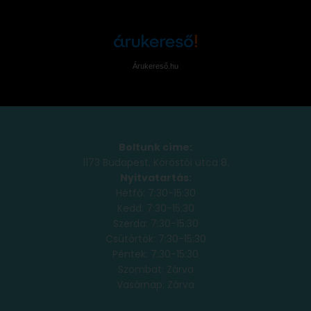
Árukereső.hu
Boltunk címe:
1173 Budapest, Köröstói utca 8.
Nyitvatartás:
Hétfő: 7:30-15:30
Kedd: 7:30-15:30
Szerda: 7:30-15:30
Csütörtök: 7:30-15:30
Péntek: 7:30-15:30
Szombat: Zárva
Vasárnap: Zárva