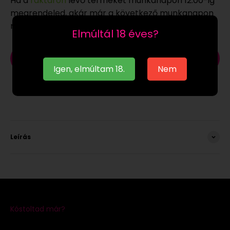
Ha a
raktáron
lévő terméket munkanapon 12:00-ig
megrendeled, akár már a következő munkanapon
megkaphatod.
Elmúltál 18 éves?
Kosárba
Igen, elmúltam 18.
Nem
Leírás