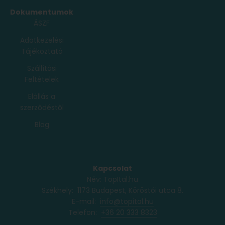
Dokumentumok
ÁSZF
Adatkezelési
Tájékoztató
Szállítási
Feltételek
Elállás a
szerződéstől
Blog
Kapcsolat
Név: TopItal.hu
Székhely: 1173 Budapest, Köröstói utca 8.
E-mail:
info@topital.hu
Telefon: ‭
+36 20 333 8323