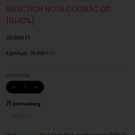
SELECTION NO.16 COGNAC DD.
[1L|40%]
Eladási ár
35.999 Ft
Egységár:
35.999 Ft
/l
Mennyiség:
Elérhetőség
Raktáron