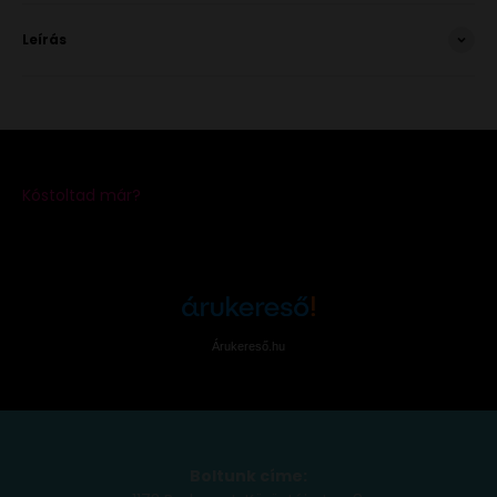
Leírás
Árukereső.hu
Boltunk címe: