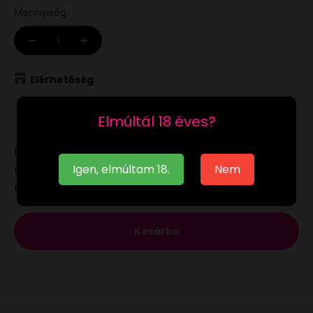
Mennyiség:
Elérhetőség
Raktáron
Elmúltál 18 éves?
Ha a
raktáron
lévő terméket munkanapon 12:00-ig
megrendeled, akár már a következő munkanapon
Igen, elmúltam 18.
Nem
megkaphatod.
Kosárba