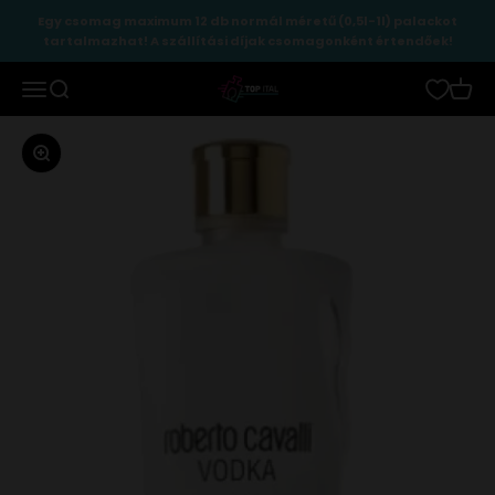
Ugrás a tartalomhoz
Egy csomag maximum 12 db normál méretű (0,5l-1l) palackot
tartalmazhat! A szállítási díjak csomagonként értendőek!
TopItal
Menü
Keresés
Kosár
Zoomolás