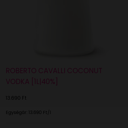
ROBERTO CAVALLI COCONUT
VODKA [1L|40%]
Eladási ár
13.690 Ft
Egységár:
13.690 Ft
/l