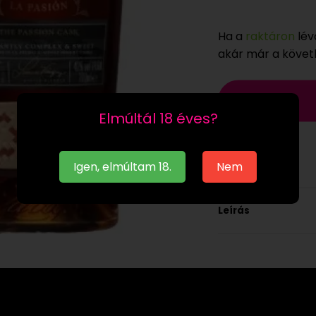
Ha a
raktáron
lév
akár már a köve
Elmúltál 18 éves?
Igen, elmúltam 18.
Nem
Leírás