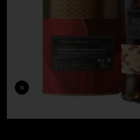
Zoomolás