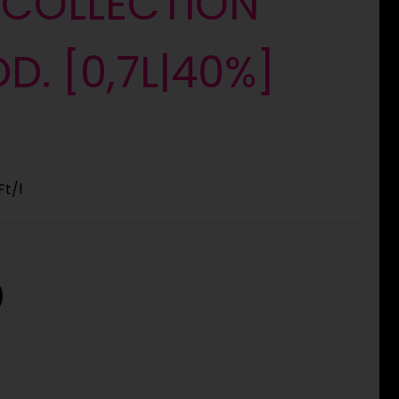
 COLLECTION
D. [0,7L|40%]
Ft
/l