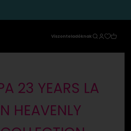
Keresés
Bejelentkezés
Kosár
Viszonteladóknak
A 23 YEARS LA
N HEAVENLY