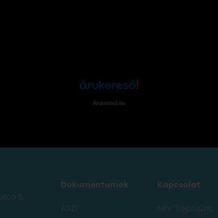
Árukereső.hu
Dokumentumok
Kapcsolat
utca 8.
ÁSZF
Név: TopItal.hu