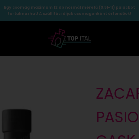
Egy csomag maximum 12 db normál méretű (0,5l-1l) palackot
tartalmazhat! A szállítási díjak csomagonként értendőek!
TopItal
ZACAP
PASIO