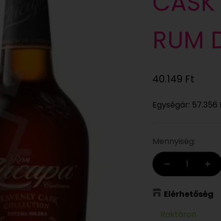
CASK
RUM D
Eladási ár
40.149 Ft
Egységár:
57.356 
Mennyiség:
Elérhetőség
Raktáron