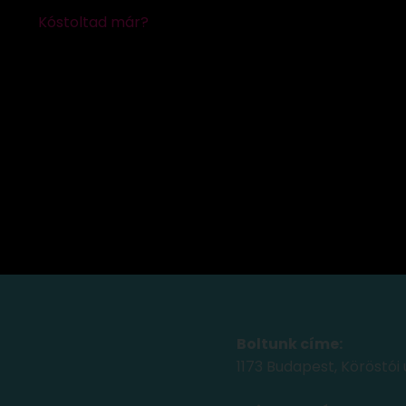
Boltunk címe:
1173 Budapest, Köröstói 