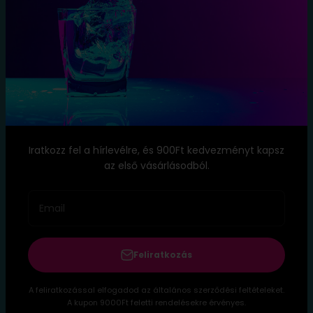
Elállás a
szerződéstől
Blog
Kapcsolat
Név: TopItal.hu
Székhely: 1173 Budapest, Köröstói utca 8.
Iratkozz fel a hírlevélre, és 900Ft kedvezményt kapsz
E-mail:
info@topital.hu
az első vásárlásodból.
Telefon: ‭
+36 20 333 8323
Email
Feliratkozás
A feliratkozással elfogadod az általános szerződési feltételeket.
© 2026, TopItal. Szolgáltató: Shopify
A kupon 9000Ft feletti rendelésekre érvényes.