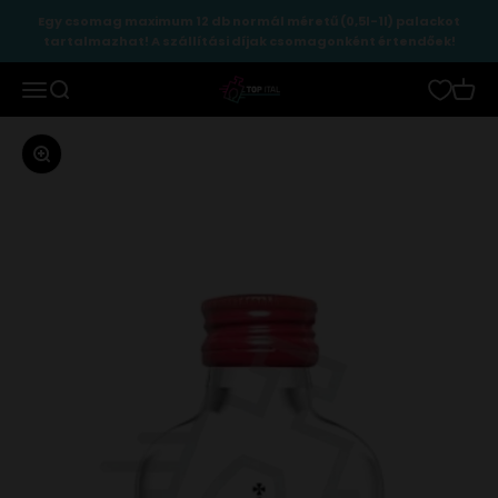
Ugrás a tartalomhoz
Egy csomag maximum 12 db normál méretű (0,5l-1l) palackot
tartalmazhat! A szállítási díjak csomagonként értendőek!
TopItal
Menü
Keresés
Kosár
Zoomolás