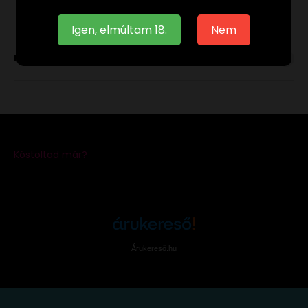
Igen, elmúltam 18.
Nem
Leírás
Árukereső.hu