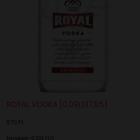
ROYAL VODKA [0,09L|37,5%]
Eladási ár
570 Ft
Egységár:
6.333 Ft
/l