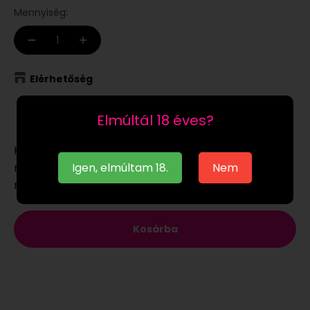
Mennyiség:
Elérhetőség
Raktáron
Elmúltál 18 éves?
Ha a
raktáron
lévő terméket munkanapon 12:00-ig
Igen, elmúltam 18.
Nem
megrendeled, akár már a következő munkanapon
megkaphatod.
Kosárba