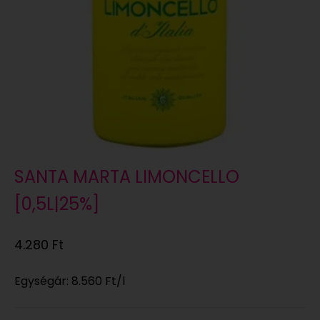
SANTA MARTA LIMONCELLO
[0,5L|25%]
Eladási ár
4.280 Ft
Egységár:
8.560 Ft
/l