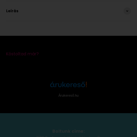
Leírás
Árukereső.hu
Boltunk címe: