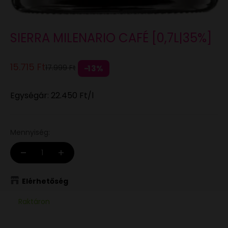
SIERRA MILENARIO CAFÉ [0,7L|35%]
Eladási ár
15.715 Ft
Normál áron
17.999 Ft
13%
Egységár:
22.450 Ft
/l
Mennyiség:
Elérhetőség
Raktáron