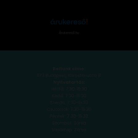
Árukereső.hu
Boltunk címe:
1173 Budapest, Köröstói utca 8.
Nyitvatartás:
Hétfő: 7:30-15:30
Kedd: 7:30-15:30
Szerda: 7:30-15:30
Csütörtök: 7:30-15:30
Péntek: 7:30-15:30
Szombat: Zárva
Vasárnap: Zárva