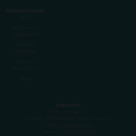
Dokumentumok
ÁSZF
Adatkezelési
Tájékoztató
Szállítási
Feltételek
Elállás a
szerződéstől
Blog
Kapcsolat
Név: TopItal.hu
Székhely: 1173 Budapest, Köröstói utca 8.
Iratkozz fel a hírlevélre, és 900Ft kedvezményt kapsz
E-mail:
info@topital.hu
az első vásárlásodból.
Telefon: ‭
+36 20 333 8323