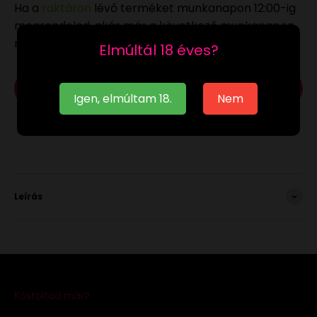
Ha a
raktáron
lévő terméket munkanapon 12:00-ig
megrendeled, akár már a következő munkanapon
megkaphatod.
Elmúltál 18 éves?
Kosárba
Igen, elmúltam 18.
Nem
Leírás