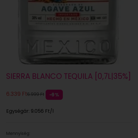
SIERRA BLANCO TEQUILA [0,7L|35%]
Eladási ár
6.339 Ft
Normál áron
6.999 Ft
9%
Egységár:
9.056 Ft
/l
Mennyiség: