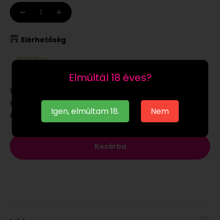
Elérhetőség
Raktáron
Elmúltál 18 éves?
Ha a
raktáron
lévő terméket munkanapon 12:00-ig
megrendeled, akár már a következő munkanapon
Igen, elmúltam 18.
Nem
megkaphatod.
Kosárba