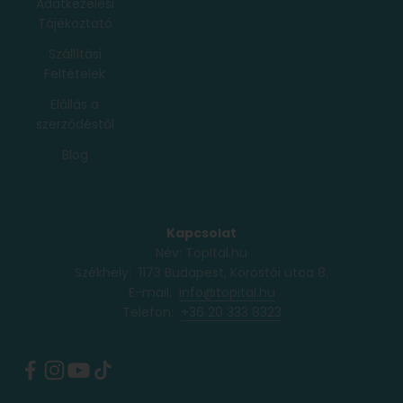
Adatkezelési
Tájékoztató
Szállítási
Feltételek
Elállás a
szerződéstől
Blog
Kapcsolat
Név: TopItal.hu
Székhely: 1173 Budapest, Köröstói utca 8.
E-mail:
info@topital.hu
Telefon: ‭
+36 20 333 8323