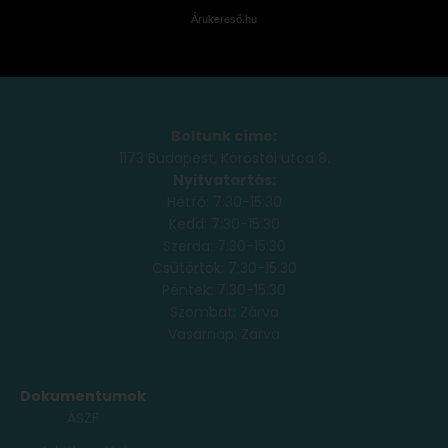
Árukereső.hu
Boltunk címe:
1173 Budapest, Köröstói utca 8.
Nyitvatartás:
Hétfő: 7:30-15:30
Kedd: 7:30-15:30
Szerda: 7:30-15:30
Csütörtök: 7:30-15:30
Péntek: 7:30-15:30
Szombat: Zárva
Vasárnap: Zárva
Dokumentumok
ÁSZF