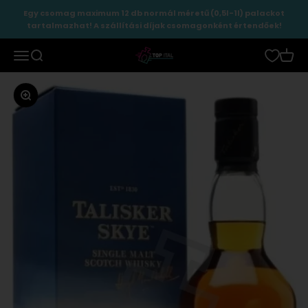
Ugrás a tartalomhoz
Egy csomag maximum 12 db normál méretű (0,5l-1l) palackot
tartalmazhat! A szállítási díjak csomagonként értendőek!
TopItal
Menü
Keresés
Kosár
Zoomolás