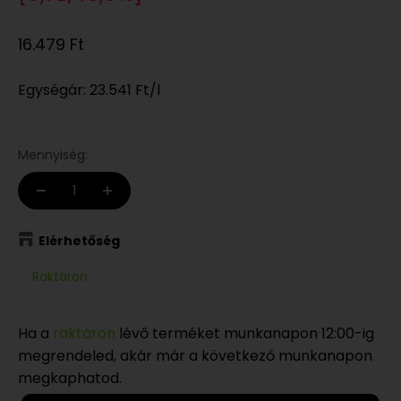
Eladási ár
16.479 Ft
Egységár:
23.541 Ft
/l
Mennyiség:
Elérhetőség
Raktáron
Ha a
raktáron
lévő terméket munkanapon 12:00-ig
megrendeled, akár már a következő munkanapon
megkaphatod.