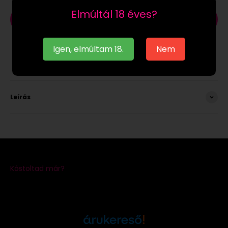
Elmúltál 18 éves?
Kosárba
Igen, elmúltam 18.
Nem
Leírás