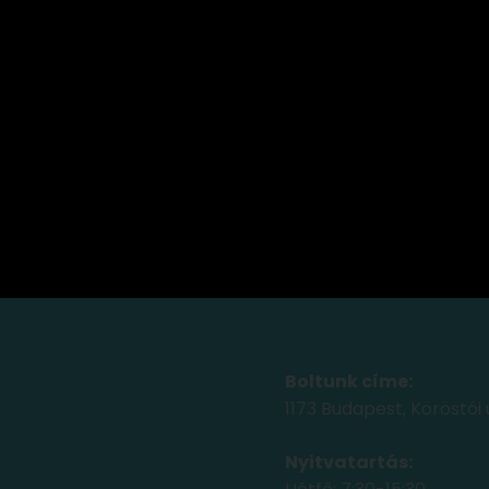
Boltunk címe:
1173 Budapest, Köröstói 
Nyitvatartás: