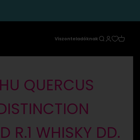
Keresés
Bejelentkezés
Kosár
Viszonteladóknak
HU QUERCUS
DISTINCTION
ED R.1 WHISKY DD.