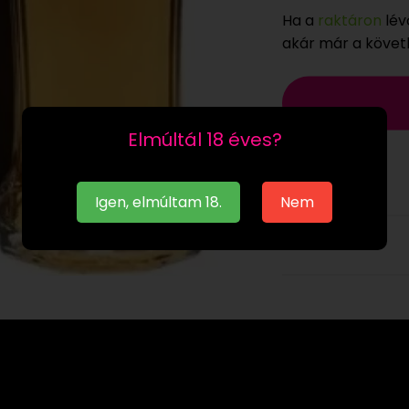
Ha a
raktáron
lév
akár már a köve
Elmúltál 18 éves?
Igen, elmúltam 18.
Nem
Leírás