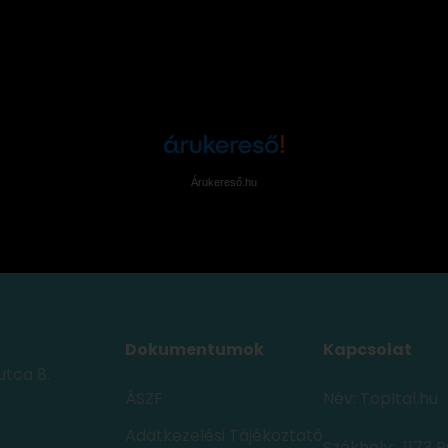
Árukereső.hu
Dokumentumok
Kapcsolat
utca 8.
ÁSZF
Név: TopItal.hu
Adatkezelési Tájékoztató
Székhely: 1173 