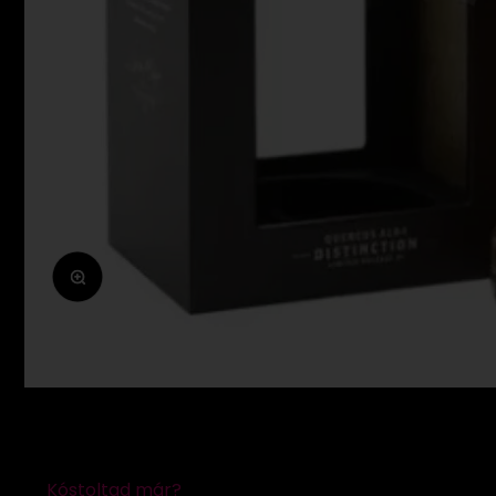
Zoomolás