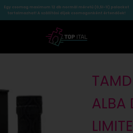
Egy csomag maximum 12 db normál méretű (0,5l-1l) palackot
tartalmazhat! A szállítási díjak csomagonként értendőek!
TopItal
TAMD
ALBA 
LIMIT