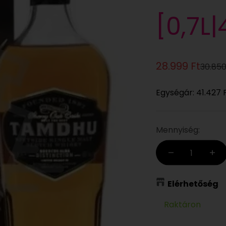
[0,7L
Eladási ár
28.999 Ft
Normá
30.850
Egységár:
41.427 
Mennyiség:
Elérhetőség
Raktáron