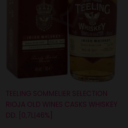
TEELING SOMMELIER SELECTION
RIOJA OLD WINES CASKS WHISKEY
DD. [0,7L|46%]