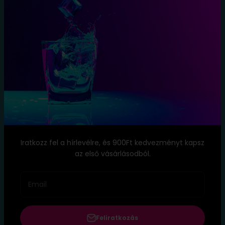
Szállítási
Feltételek
Elállás a
szerződéstől
Blog
Kapcsolat
Név: TopItal.hu
Székhely: 1173 Budapest, Köröstói utca 8.
Iratkozz fel a hírlevélre, és 900Ft kedvezményt kapsz
E-mail:
info@topital.hu
az első vásárlásodból.
Telefon: ‭
+36 20 333 8323
Email
Feliratkozás