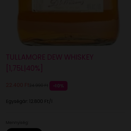
TULLAMORE DEW WHISKEY
[1,75L|40%]
Eladási ár
22.400 Ft
Normál áron
24.990 Ft
10%
Egységár:
12.800 Ft
/l
Mennyiség: