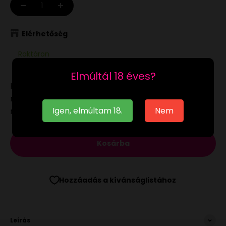
Elérhetőség
Raktáron
Elmúltál 18 éves?
Ha a
raktáron
lévő terméket munkanapon 12:00-ig
megrendeled, akár már a következő munkanapon
Igen, elmúltam 18.
Nem
megkaphatod.
Kosárba
Hozzáadás a kívánságlistához
Leírás