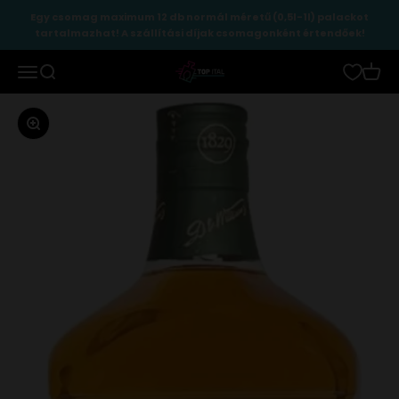
Ugrás a tartalomhoz
Egy csomag maximum 12 db normál méretű (0,5l-1l) palackot
tartalmazhat! A szállítási díjak csomagonként értendőek!
TopItal
Menü
Keresés
Kosár
Zoomolás