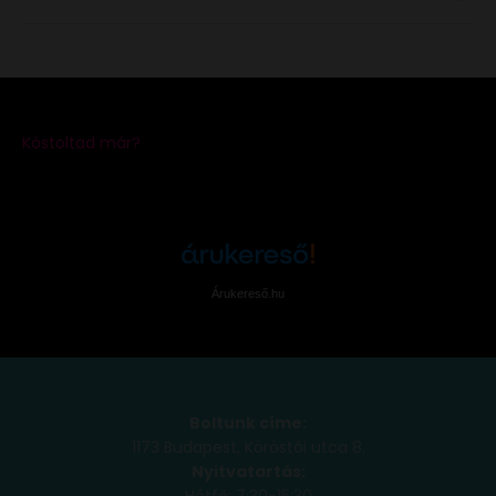
Árukereső.hu
Boltunk címe:
1173 Budapest, Köröstói utca 8.
Nyitvatartás:
Hétfő: 7:30-15:30