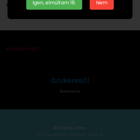
Igen, elmúltam 18.
Nem
Leírás
Árukereső.hu
Boltunk címe:
1173 Budapest, Köröstói utca 8.